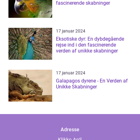
fascinerende skabninger
17 januar 2024
Eksotiske dyr: En dybdegående
rejse ind i den fascinerende
verden af unikke skabninger
17 januar 2024
Galapagos dyrene - En Verden af
Unikke Skabninger
Adresse