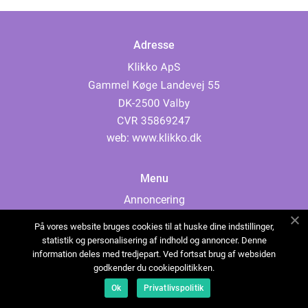
Adresse
web:
www.klikko.dk
Menu
Annoncering
Om os
På vores website bruges cookies til at huske dine indstillinger,
Cookies
statistik og personalisering af indhold og annoncer. Denne
information deles med tredjepart. Ved fortsat brug af websiden
Kontakt os
godkender du cookiepolitikken.
Sitemap
Ok
Privatlivspolitik