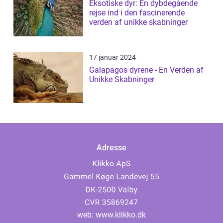
Eksotiske dyr: En dybdegående
rejse ind i den fascinerende
verden af unikke skabninger
17 januar 2024
Galapagos dyrene - En Verden af
Unikke Skabninger
Adresse
web:
www.klikko.dk