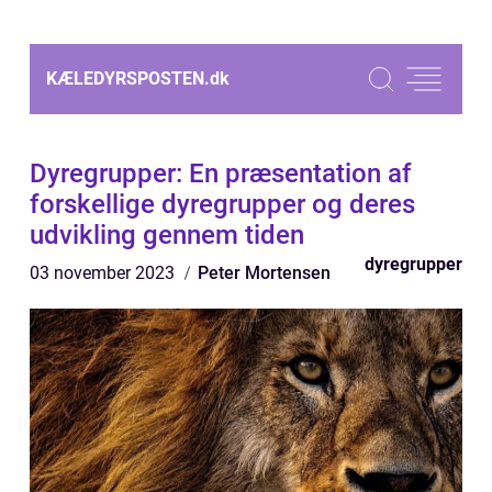
KÆLEDYRSPOSTEN.
dk
Dyregrupper: En præsentation af
forskellige dyregrupper og deres
udvikling gennem tiden
dyregrupper
03 november 2023
Peter Mortensen