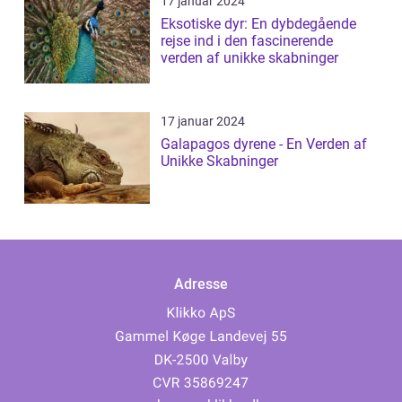
17 januar 2024
Eksotiske dyr: En dybdegående
rejse ind i den fascinerende
verden af unikke skabninger
17 januar 2024
Galapagos dyrene - En Verden af
Unikke Skabninger
Adresse