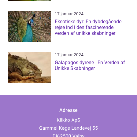
17 januar 2024
Eksotiske dyr: En dybdegående
rejse ind i den fascinerende
verden af unikke skabninger
17 januar 2024
Galapagos dyrene - En Verden af
Unikke Skabninger
Adresse