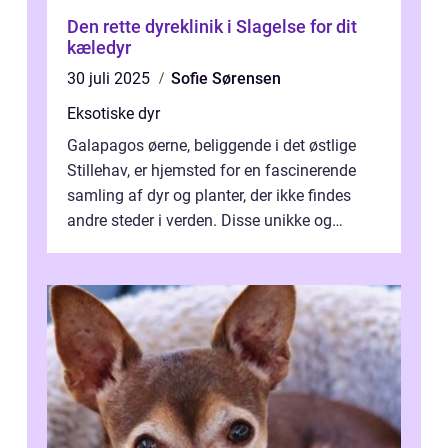
Den rette dyreklinik i Slagelse for dit
kæledyr
30 juli 2025
Sofie Sørensen
Eksotiske dyr
Galapagos øerne, beliggende i det østlige
Stillehav, er hjemsted for en fascinerende
samling af dyr og planter, der ikke findes
andre steder i verden. Disse unikke og
bemærkelsesværdige skabninger har...