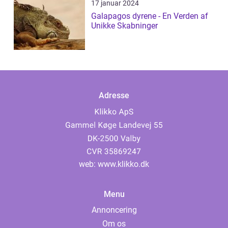
17 januar 2024
Galapagos dyrene - En Verden af
Unikke Skabninger
Adresse
web:
www.klikko.dk
Menu
Annoncering
Om os