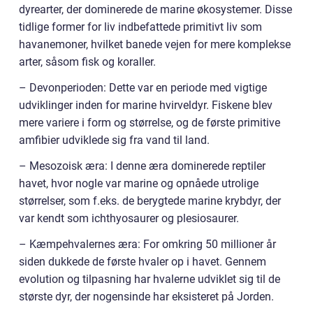
dyrearter, der dominerede de marine økosystemer. Disse
tidlige former for liv indbefattede primitivt liv som
havanemoner, hvilket banede vejen for mere komplekse
arter, såsom fisk og koraller.
– Devonperioden: Dette var en periode med vigtige
udviklinger inden for marine hvirveldyr. Fiskene blev
mere variere i form og størrelse, og de første primitive
amfibier udviklede sig fra vand til land.
– Mesozoisk æra: I denne æra dominerede reptiler
havet, hvor nogle var marine og opnåede utrolige
størrelser, som f.eks. de berygtede marine krybdyr, der
var kendt som ichthyosaurer og plesiosaurer.
– Kæmpehvalernes æra: For omkring 50 millioner år
siden dukkede de første hvaler op i havet. Gennem
evolution og tilpasning har hvalerne udviklet sig til de
største dyr, der nogensinde har eksisteret på Jorden.