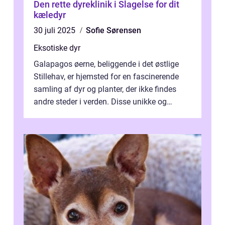
Den rette dyreklinik i Slagelse for dit
kæledyr
30 juli 2025
Sofie Sørensen
Eksotiske dyr
Galapagos øerne, beliggende i det østlige
Stillehav, er hjemsted for en fascinerende
samling af dyr og planter, der ikke findes
andre steder i verden. Disse unikke og
bemærkelsesværdige skabninger har...