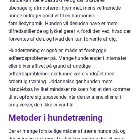
hunde kan være destruktive og kan skabe en
ubehagelig atmosfære i hjemmet, mens veltrænede
hunde bidrager positivt til en harmonisk
familiedynamik. Hunden vil desuden have et mere
tilfredsstillende og lykkeligere liv, fordi den ved, hvad der
forventes af den, og hvad den kan forvente af dig.
Hundetræning er også en måde at forebygge
adfærdsproblemer på. Mange hunde ender i internater
eller bliver aflivet på grund af unødige
adfærdsproblemer, der kunne være undgået med
ordentlig træning. Uddannelse gør hunden mere
håndtérbar, hvilket mindsker risikoen for, at den kommer
til at opføre sig upassende, når den er alene eller er i
omgivelser, den ikke er vant til.
Metoder i hundetræning
Der er mange forskellige måder at træne hunde på, og
der er ingen fast regel for, hvilken metode der vil være