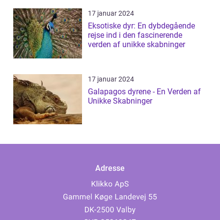
17 januar 2024
Eksotiske dyr: En dybdegående
rejse ind i den fascinerende
verden af unikke skabninger
17 januar 2024
Galapagos dyrene - En Verden af
Unikke Skabninger
Adresse