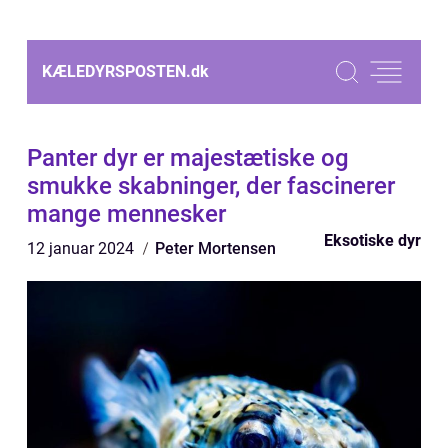
KÆLEDYRSPOSTEN.
dk
Panter dyr er majestætiske og
smukke skabninger, der fascinerer
mange mennesker
Eksotiske dyr
12 januar 2024
Peter Mortensen