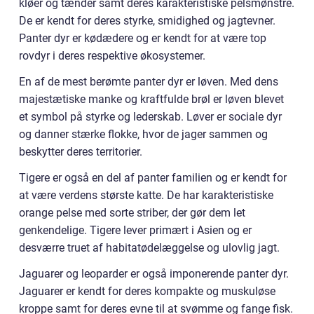
kløer og tænder samt deres karakteristiske pelsmønstre.
De er kendt for deres styrke, smidighed og jagtevner.
Panter dyr er kødædere og er kendt for at være top
rovdyr i deres respektive økosystemer.
En af de mest berømte panter dyr er løven. Med dens
majestætiske manke og kraftfulde brøl er løven blevet
et symbol på styrke og lederskab. Løver er sociale dyr
og danner stærke flokke, hvor de jager sammen og
beskytter deres territorier.
Tigere er også en del af panter familien og er kendt for
at være verdens største katte. De har karakteristiske
orange pelse med sorte striber, der gør dem let
genkendelige. Tigere lever primært i Asien og er
desværre truet af habitatødelæggelse og ulovlig jagt.
Jaguarer og leoparder er også imponerende panter dyr.
Jaguarer er kendt for deres kompakte og muskuløse
kroppe samt for deres evne til at svømme og fange fisk.