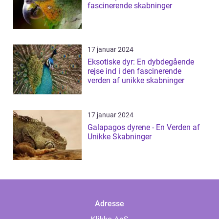
fascinerende skabninger
17 januar 2024
Eksotiske dyr: En dybdegående
rejse ind i den fascinerende
verden af unikke skabninger
17 januar 2024
Galapagos dyrene - En Verden af
Unikke Skabninger
Adresse