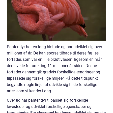
Panter dyr har en lang historie og har udviklet sig over
millioner af år. De kan spores tilbage til deres fælles
forfader, som var en lille blødt væsen, ligesom en mår,
der levede for omkring 11 millioner år siden. Denne
forfader gennemgik gradvis forskellige ændringer og
tilpassede sig forskellige miljøer. På dette tidspunkt
begyndte nogle linjer at udvikle sig til de forskellige
arter, som vi kender i dag.
Over tid har panter dyr tilpasset sig forskellige
levesteder og udviklet forskellige egenskaber og
færdigheder. For eksempel har løven udviklet sin manke