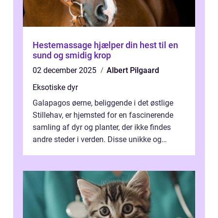
Hestemassage hjælper din hest til en
sund og smidig krop
02 december 2025
Albert Pilgaard
Eksotiske dyr
Galapagos øerne, beliggende i det østlige
Stillehav, er hjemsted for en fascinerende
samling af dyr og planter, der ikke findes
andre steder i verden. Disse unikke og
bemærkelsesværdige skabninger har...