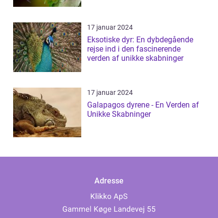
17 januar 2024
Eksotiske dyr: En dybdegående
rejse ind i den fascinerende
verden af unikke skabninger
17 januar 2024
Galapagos dyrene - En Verden af
Unikke Skabninger
Adresse